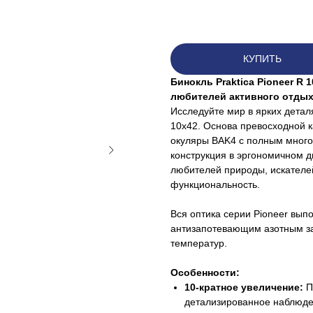
КУПИТЬ
Бинокль Praktica Pioneer R
любителей активного отдых
Исследуйте мир в ярких деталя
10x42. Основа превосходной к
окуляры BAK4 с полным много
конструкция в эргономичном 
любителей природы, искателей
функциональность.
Вся оптика серии Pioneer вып
антизапотевающим азотным за
температур.
Особенности:
10-кратное увеличение:
П
детализированное наблюде