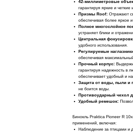
42-миллиметровые объе
гарантируя яркие и четкие
Призмы Roof:
Отражают св
обеспечивая более яркое и
Полное многослойное по
устраняет блики и отражени
Центральная фокусировк
удобного использования.
Регулируемые наглазники
обеспечивая максимальный
Прочный корпус:
Выдержив
гарантируя надежность в л
обеспечивает удобный и на
Защита от воды, пыли и 
не боится воды.
Противоударный чехол д
Удобный ремешок:
Позвол
Бинокль Praktica Pioneer R 1
применений, включая:
Наблюдение за птицами и 