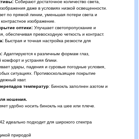
ктивы:
Собирают достаточное количество света,
 изображения даже в условиях низкой освещенности.
ет по прямой линии, уменьшая потери света и
 контрастное изображение.
крытие оптики:
Улучшает светопропускание и
я, обеспечивая превосходную четкость и контраст.
а:
Быстрая и точная настройка резкости для
:
Адаптируются к различным формам глаз,
 комфорт и устраняя блики.
ает удары, падения и суровые погодные условия,
юбых ситуациях. Противоскользящее покрытие
дежный хват.
перепадов температур
: Бинокль заполнен азотом и
ля ношения.
яет удобно носить бинокль на шее или плече.
0x42 идеально подходит для широкого спектра
дикой природой