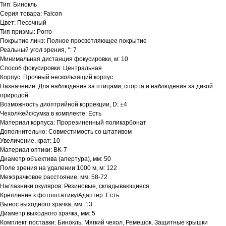
Тип: Бинокль
Серия товара: Falcon
Цвет: Песочный
Тип призмы: Porro
Покрытие линз: Полное просветляющее покрытие
Реальный угол зрения, °: 7
Минимальная дистанция фокусировки, м: 10
Способ фокусировки: Центральная
Корпус: Прочный нескользящий корпус
Назначение: Для наблюдения за птицами, спорта и наблюдения за дикой
природой
Возможность диоптрийной коррекции, D: ±4
Чехол/кейс/сумка в комплекте: Есть
Материал корпуса: Прорезиненный поликарбонат
Дополнительно: Совместимость со штативом
Увеличение, крат: 10
Материал оптики: BK-7
Диаметр объектива (апертура), мм: 50
Поле зрения на удалении 1000 м, м: 122
Межзрачковое расстояние, мм: 58-72
Наглазники окуляров: Резиновые, складывающиеся
Крепление к фотоштативу/Адаптер: Есть
Вынос выходного зрачка, мм: 13
Диаметр выходного зрачка, мм: 5
Комплект поставки: Бинокль, Мягкий чехол, Ремешок, Защитные крышки